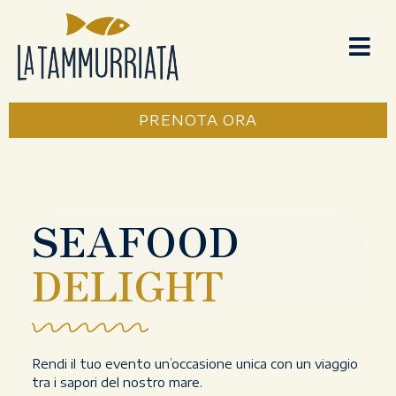
PRENOTA ORA
SEAFOOD
DELIGHT
Rendi il tuo evento un’occasione unica con un viaggio
tra i sapori del nostro mare.